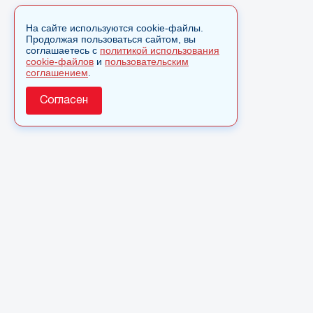
На сайте используются cookie-файлы.
Продолжая пользоваться сайтом, вы
соглашаетесь с
политикой использования
cookie-файлов
и
пользовательским
соглашением
.
Согласен
О сайте
© 2025 Сетевое издание «Monavista» зарегистрировано в
Федеральной службе по надзору в сфере связи,
информационных технологий и массовых коммуникаций
(Роскомнадзор) 15 августа 2016 года. Свидетельство о